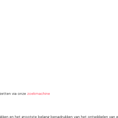
Open menu
tzetten via onze
zoekmachine
ukken en het grootste belang benadrukken van het ontwikkelen van ee