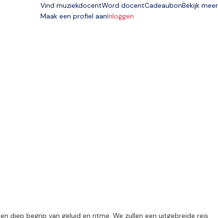
Vind muziekdocent
Word docent
Cadeaubon
Bekijk meer
Maak een profiel aan
Inloggen
n diep begrip van geluid en ritme. We zullen een uitgebreide reis