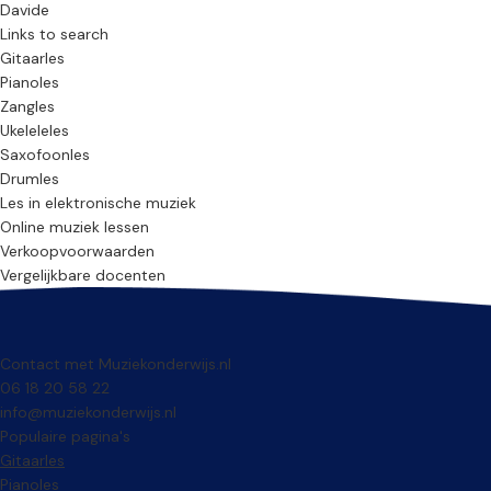
Davide
Links to search
Gitaarles
Pianoles
Zangles
Ukeleleles
Saxofoonles
Drumles
Les in elektronische muziek
Online muziek lessen
Verkoopvoorwaarden
Vergelijkbare docenten
Contact met Muziekonderwijs.nl
06 18 20 58 22
info@muziekonderwijs.nl
Populaire pagina's
Gitaarles
Pianoles