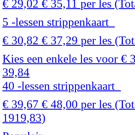
€ 29,02
€ 35,11
per les
(Tot
5 -lessen strippenkaart
€ 30,82
€ 37,29
per les
(Tot
Kies een enkele les voor €
39,84
40 -lessen strippenkaart
€ 39,67
€ 48,00
per les
(Tot
1919,83)