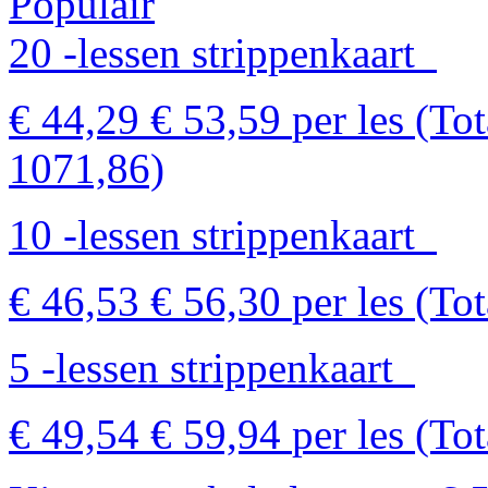
Populair
20 -lessen strippenkaart
€ 44,29
€ 53,59
per les
(Tot
1071,86)
10 -lessen strippenkaart
€ 46,53
€ 56,30
per les
(Tot
5 -lessen strippenkaart
€ 49,54
€ 59,94
per les
(Tot