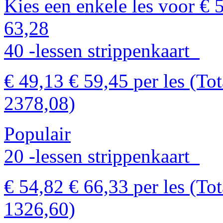
Kies een enkele les voor €
63,28
40 -lessen strippenkaart
€ 49,13
€ 59,45
per les
(Tot
2378,08)
Populair
20 -lessen strippenkaart
€ 54,82
€ 66,33
per les
(Tot
1326,60)