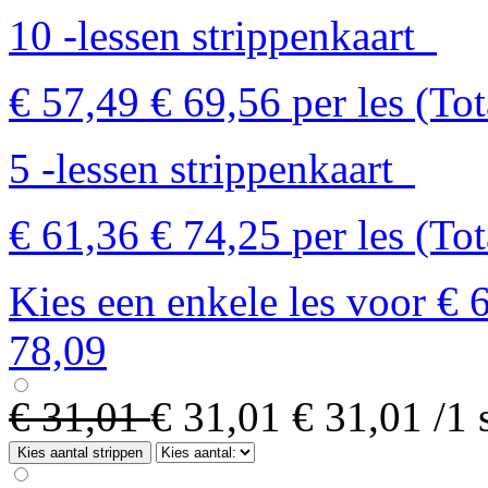
10 -lessen strippenkaart
€ 57,49
€ 69,56
per les
(Tot
5 -lessen strippenkaart
€ 61,36
€ 74,25
per les
(Tot
Kies een enkele les voor €
78,09
€ 31,01
€ 31,01
€ 31,01
/1 
Kies aantal strippen